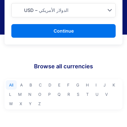
الدولار الأمريكي
–
USD
Continue
Browse all currencies
All
A
B
C
D
E
F
G
H
I
J
K
L
M
N
O
P
Q
R
S
T
U
V
W
X
Y
Z