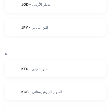
الدينار الأردني
-
JOD
الين الياباني
-
JPY
K
الشلن الكيني
-
KES
السوم القيرغيزستاني
-
KGS