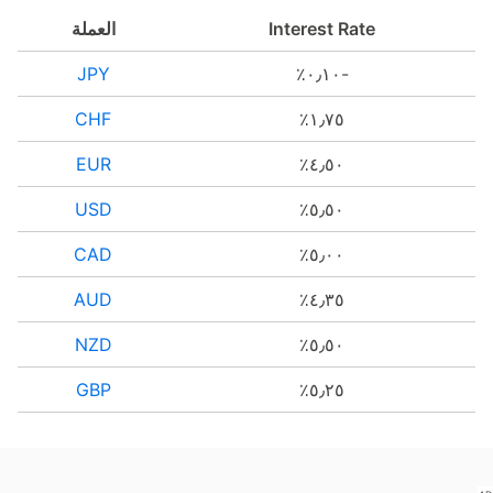
Interest Rate
العملة
؜-٠٫١٠٪؜
JPY
١٫٧٥٪؜
CHF
٤٫٥٠٪؜
EUR
٥٫٥٠٪؜
USD
٥٫٠٠٪؜
CAD
٤٫٣٥٪؜
AUD
٥٫٥٠٪؜
NZD
٥٫٢٥٪؜
GBP