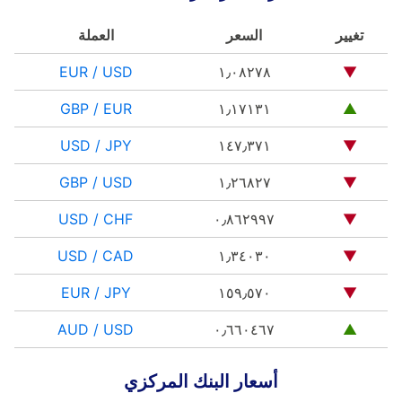
تغيير
السعر
العملة
EUR / USD
١٫٠٨٢٧٨
▼
GBP / EUR
١٫١٧١٣١
▲
USD / JPY
١٤٧٫٣٧١
▼
GBP / USD
١٫٢٦٨٢٧
▼
USD / CHF
٠٫٨٦٢٩٩٧
▼
USD / CAD
١٫٣٤٠٣٠
▼
EUR / JPY
١٥٩٫٥٧٠
▼
AUD / USD
٠٫٦٦٠٤٦٧
▲
أسعار البنك المركزي