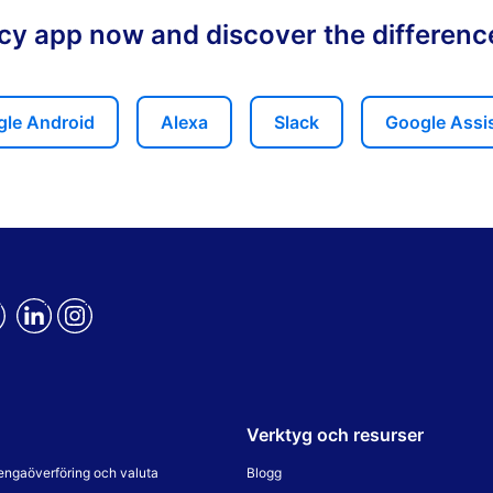
ency app now and discover the differen
le Android
Alexa
Slack
Google Assi
Verktyg och resurser
engaöverföring och valuta
Blogg