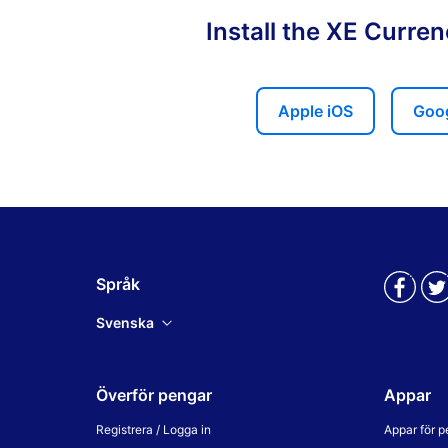
Install the XE Curr
Apple iOS
Goog
Språk
Svenska
Överför pengar
Appar
Registrera / Logga in
Appar för p