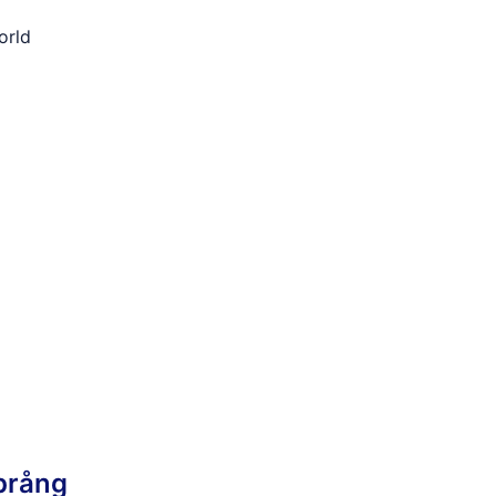
orld
prång