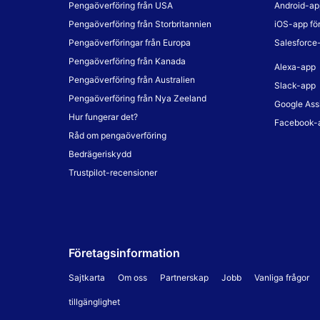
Pengaöverföring från USA
Android-ap
Pengaöverföring från Storbritannien
iOS-app fö
Pengaöverföringar från Europa
Salesforce
Pengaöverföring från Kanada
Alexa-app
Pengaöverföring från Australien
Slack-app
Pengaöverföring från Nya Zeeland
Google Ass
Hur fungerar det?
Facebook-
Råd om pengaöverföring
Bedrägeriskydd
Trustpilot-recensioner
Företagsinformation
Sajtkarta
Om oss
Partnerskap
Jobb
Vanliga frågor
tillgänglighet