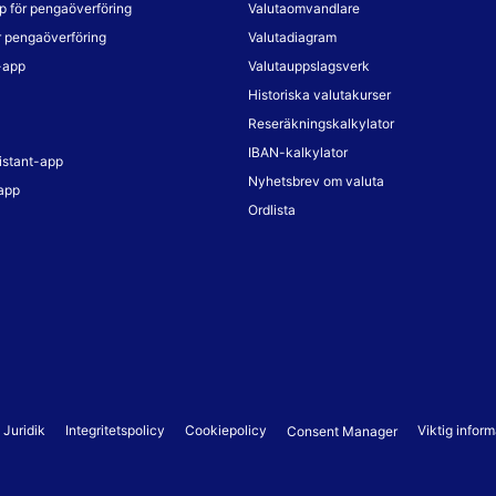
p för pengaöverföring
Valutaomvandlare
r pengaöverföring
Valutadiagram
-app
Valutauppslagsverk
Historiska valutakurser
Reseräkningskalkylator
IBAN-kalkylator
istant-app
Nyhetsbrev om valuta
app
Ordlista
Juridik
Integritetspolicy
Cookiepolicy
Viktig infor
Consent Manager