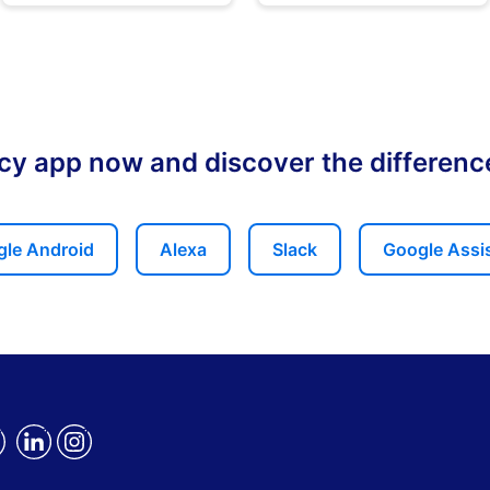
ency app now and discover the differen
le Android
Alexa
Slack
Google Assi