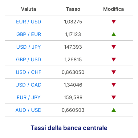
Valuta
Tasso
Modifica
EUR / USD
1,08275
▼
GBP / EUR
1,17123
▲
USD / JPY
147,393
▼
GBP / USD
1,26815
▼
USD / CHF
0,863050
▼
USD / CAD
1,34046
▼
EUR / JPY
159,589
▼
AUD / USD
0,660503
▲
Tassi della banca centrale