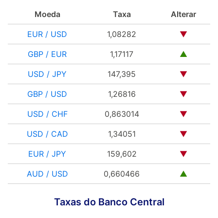
Moeda
Taxa
Alterar
EUR / USD
1,08282
▼
GBP / EUR
1,17117
▲
USD / JPY
147,395
▼
GBP / USD
1,26816
▼
USD / CHF
0,863014
▼
USD / CAD
1,34051
▼
EUR / JPY
159,602
▼
AUD / USD
0,660466
▲
Taxas do Banco Central