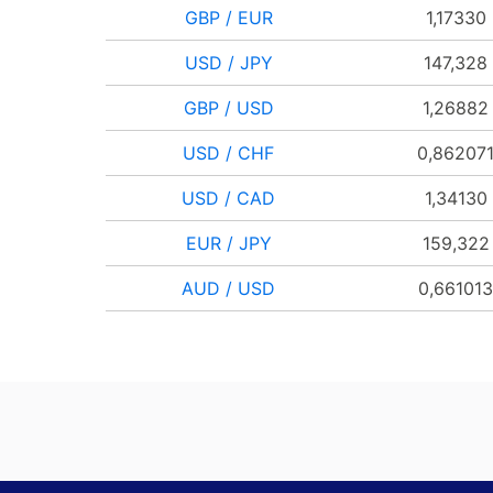
GBP / EUR
1,17330
USD / JPY
147,328
GBP / USD
1,26882
USD / CHF
0,86207
USD / CAD
1,34130
EUR / JPY
159,322
AUD / USD
0,661013