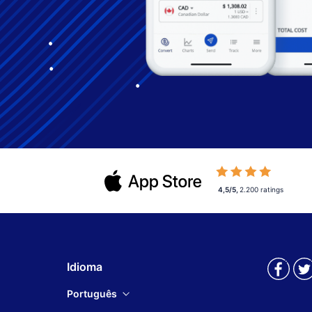
4,5/5
,
2.200
ratings
Idioma
Português