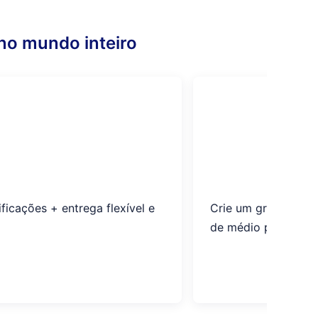
no mundo inteiro
ficações + entrega flexível e
Crie um gráfico de 
de médio porte, são