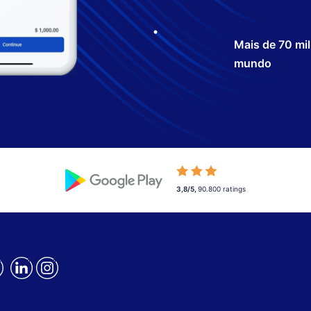
Mais de 70 mi
mundo
3,8/5
,
90.800
ratings