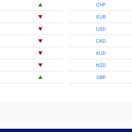
▲
CHF
▼
EUR
▼
USD
1
▼
CAD
▼
AUD
▼
NZD
▲
GBP