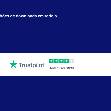
lhões de downloads em todo o
4,7/5
,
41.500
ratings